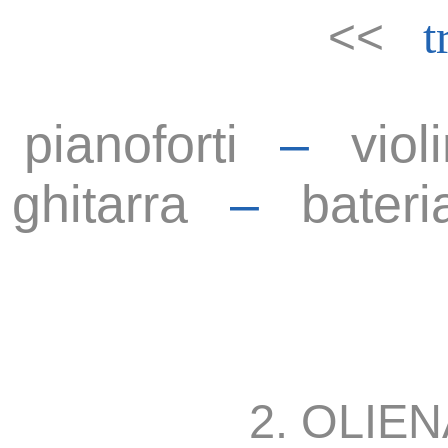
<<
t
pianoforti
–
viol
ghitarra
–
bateri
2. OLIEN