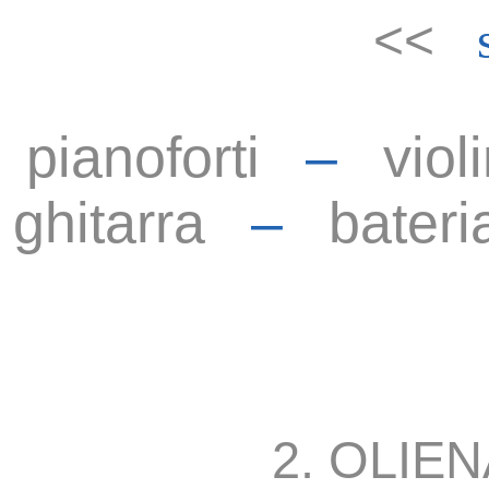
<<
pianoforti
–
viol
ghitarra
–
bateri
2. OLIEN