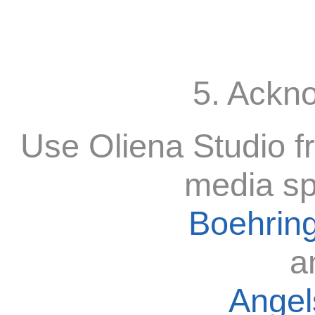
5. Ackn
Use Oliena Studio f
media sp
Boehring
a
Angels