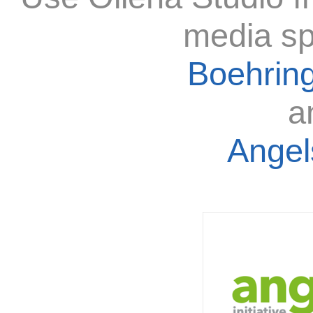
media sp
Boehring
a
Angels