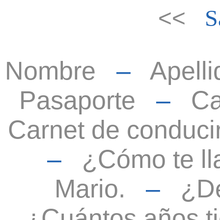
<<
S
Nombre
–
Apelli
Pasaporte
–
Ca
Carnet de conduci
–
¿Cómo te l
Mario.
–
¿D
¿Cuántos años t