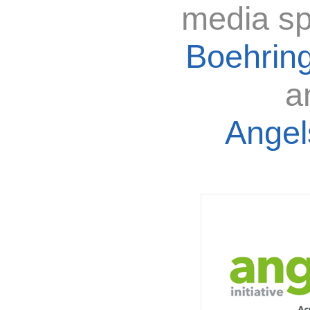
media sp
Boehring
a
Angels