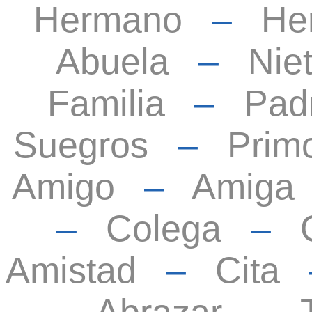
Hermano
–
He
Abuela
–
Nie
Familia
–
Pad
Suegros
–
Prim
Amigo
–
Amiga
–
Colega
–
Amistad
–
Cita